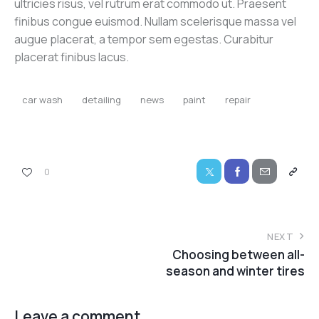
ultricies risus, vel rutrum erat commodo ut. Praesent
finibus congue euismod. Nullam scelerisque massa vel
augue placerat, a tempor sem egestas. Curabitur
placerat finibus lacus.
car wash
detailing
news
paint
repair
0
Post
NEXT
Choosing between all-
navigation
season and winter tires
Leave a comment