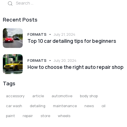
for:
Recent Posts
FORMATS
July 21, 2024
Top 10 car detailing tips for beginners
FORMATS
July 20, 2024
How to choose the right auto repair shop
Tags
accessory
article
automotive
body shop
car wash
detailing
maintenance
news
oil
paint
repair
store
wheels