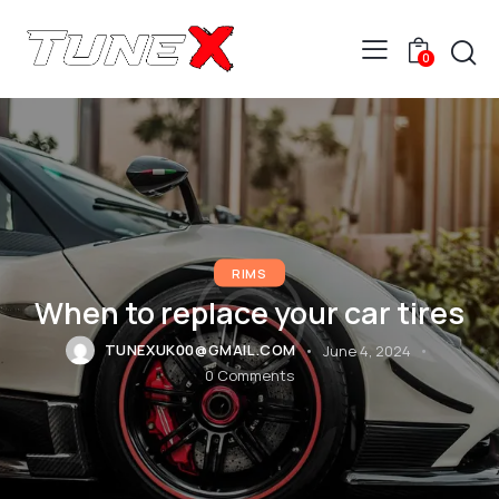
0
RIMS
When to replace your car tires
TUNEXUK00@GMAIL.COM
June 4, 2024
0
Comments