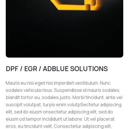
DPF / EGR / ADBLUE SOLUTIONS
Mauris eu nisi eget nisi imperdiet vestibulum. Nunc
sodales vehicula risus. Suspendisse id mauris sodales,
blandit tortor eu, sodales justo. Morbi tincidunt, ante vel
suscipit volutpat, turpis enim volutpSectetur adipiscing
elit, sed do eiusm onsectetur adipiscing elit, sed do
eiusm od tempor incididunt ut labore. Ut vel placerat
eros, eu tincidunt velit. Consectetur adipiscing elit,